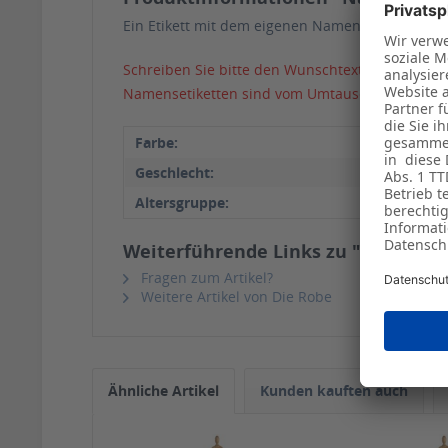
Ein Etikett mit dem eigenen Namen gibt Ihrer Ro
Schreiben Sie bitte den Wunschtext in das Kom
Namensetiketten sind vom Umtausch ausgeschl
Farbe:
Schwa
Geschlecht:
Damen
Altersgruppe:
Erwa
Weiterführende Links zu "Namense
Fragen zum Artikel?
Weitere Artikel von Die Robe
Ähnliche Artikel
Kunden kauften auch