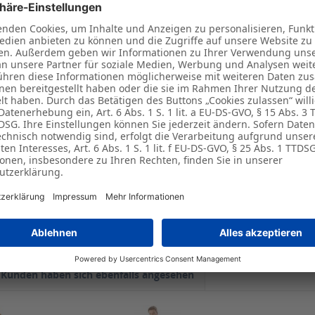
be eine persönliche Note. Gleich mitbestellen!
mentarfeld im Warenkorb.
ossen.
rz
, Herren
chsene
tikett"
Kunden haben sich ebenfalls angesehen