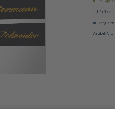
14 Tage Li
1 Stück
Vergleic
Artikel-Nr.:
kett"