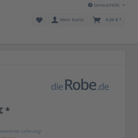
Service/Hilfe
Mein Konto
0,00 € *
€ *
stenfreie Lieferung!