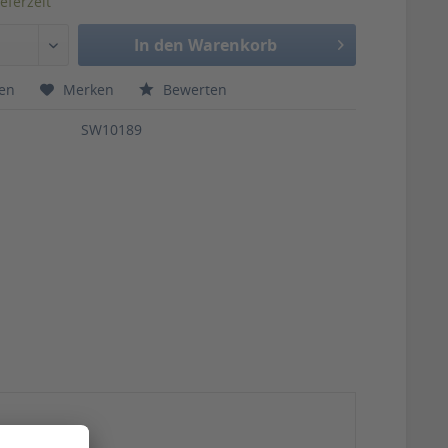
eferzeit
In den Warenkorb
hen
Merken
Bewerten
SW10189